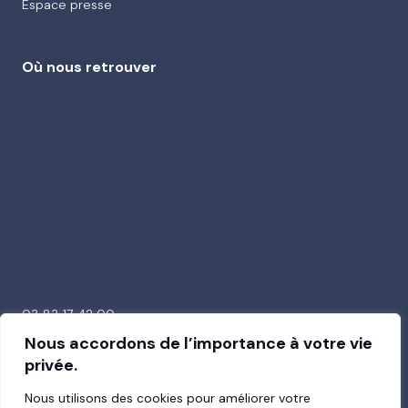
Espace presse
Où nous retrouver
03 83 17 42 00
26 avenue de la Garenne
Nous accordons de l’importance à votre vie
54000 Nancy
privée.
Nous utilisons des cookies pour améliorer votre