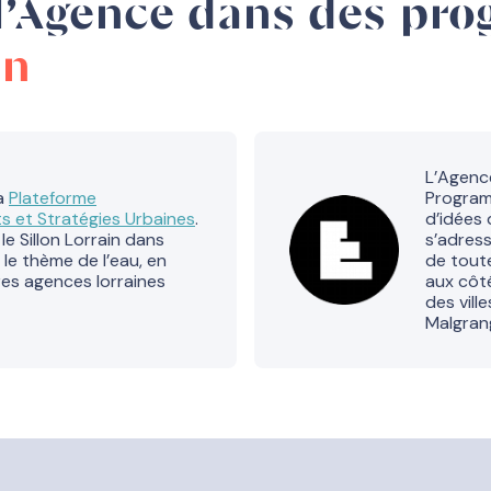
’Agence dans des pro
an
L’Agenc
la
Plateforme
Program
s et Stratégies Urbaines
.
d’idées 
 Sillon Lorrain dans
s’adres
le thème de l’eau, en
de tout
res agences lorraines
aux côt
des vill
Malgran