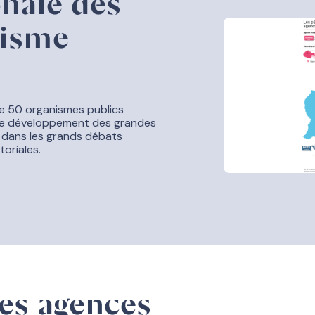
onale des
nisme
e 50 organismes publics
 le développement des grandes
n dans les grands débats
toriales.
des agences