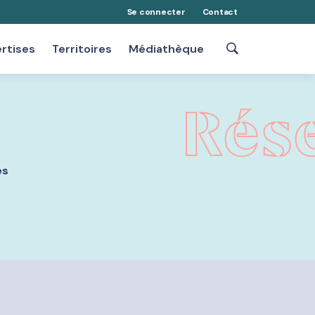
Se connecter
Contact
rtises
Territoires
Médiathèque
Rés
es