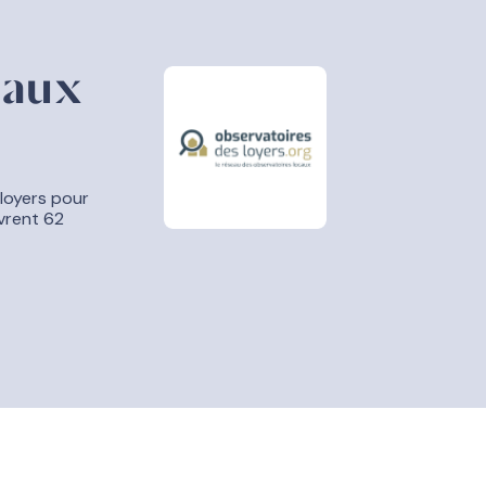
caux
loyers pour
vrent 62