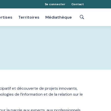
Se connecter
Contact
rtises
Territoires
Médiathèque
ticipatif et découverte de projets innovants,
gies de l’information et de la relation sur le
our la parole aux experts, aux professionnels,