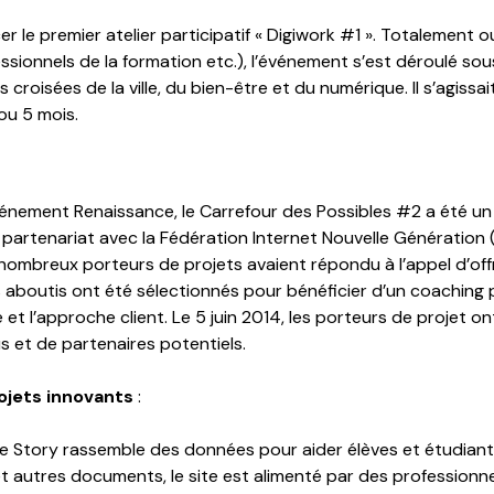
er le premier atelier participatif « Digiwork #1 ». Totalement 
essionnels de la formation etc.), l’événement s’est déroulé s
roisées de la ville, du bien-être et du numérique. Il s’agissa
ou 5 mois.
événement Renaissance, le Carrefour des Possibles #2 a été u
artenariat avec la Fédération Internet Nouvelle Génération (F
nombreux porteurs de projets avaient répondu à l’appel d’offr
us aboutis ont été sélectionnés pour bénéficier d’un coaching
le et l’approche client. Le 5 juin 2014, les porteurs de projet 
s et de partenaires potentiels.
ojets innovants
:
 Story rassemble des données pour aider élèves et étudiants à 
et autres documents, le site est alimenté par des professionn