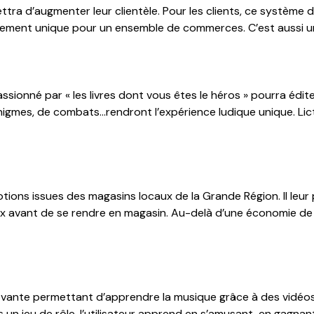
tra d’augmenter leur clientèle. Pour les clients, ce système d
iement unique pour un ensemble de commerces. C’est aussi u
assionné par « les livres dont vous êtes le héros » pourra édite
igmes, de combats…rendront l’expérience ludique unique. Lic
ns issues des magasins locaux de la Grande Région. Il leur pe
ix avant de se rendre en magasin. Au-delà d’une économie de 
vante permettant d’apprendre la musique grâce à des vidéo
s un jeu de rôle, l’utilisateur apprend en s’amusant, en gagn