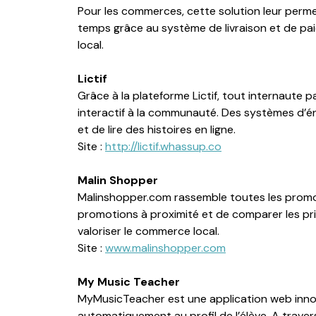
Pour les commerces, cette solution leur permet
temps grâce au système de livraison et de pa
local.
Lictif
Grâce à la plateforme Lictif, tout internaute p
interactif à la communauté. Des systèmes d’én
et de lire des histoires en ligne.
Site :
http://lictif.whassup.co
Malin Shopper
Malinshopper.com rassemble toutes les promotio
promotions à proximité et de comparer les pr
valoriser le commerce local.
Site :
www.malinshopper.com
My Music Teacher
MyMusicTeacher est une application web inno
automatiquement au profil de l’élève. A traver