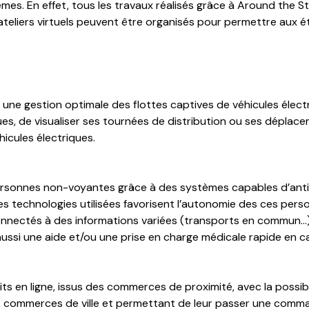
s. En effet, tous les travaux réalisés grâce à Around the St
s ateliers virtuels peuvent être organisés pour permettre aux é
r une gestion optimale des flottes captives de véhicules élect
ues, de visualiser ses tournées de distribution ou ses déplace
éhicules électriques.
ersonnes non-voyantes grâce à des systèmes capables d’anti
es technologies utilisées favorisent l’autonomie des ces perso
nectés à des informations variées (transports en commun…) g
ussi une aide et/ou une prise en charge médicale rapide en c
en ligne, issus des commerces de proximité, avec la possibilit
les commerces de ville et permettant de leur passer une comman