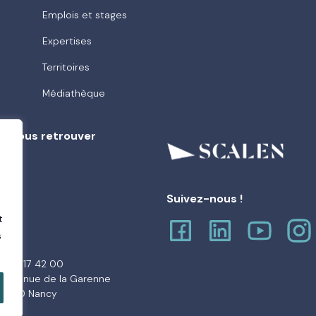
Emplois et stages
Expertises
Territoires
Médiathèque
ù nous retrouver
e
Suivez-nous !
t
s
3 83 17 42 00
6 avenue de la Garenne
4000 Nancy