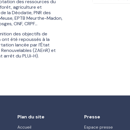
aptation des ressources du
forêt, agriculture et
de la Déodatie, PNR des
n Meuse, EPTB Meurthe-Madon,
osges, ONF, CRPF…
nition des objectifs de
 ont été repoussés à la
rtation lancée par l’État
 Renouvelables (ZAEnR) et
 arrêt du PLUi-H).
Plan du site
Presse
Accueil
Espace presse